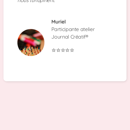
nous turlupinent."
Muriel
Participante atelier
Journal Créatif®
⭐⭐⭐⭐⭐