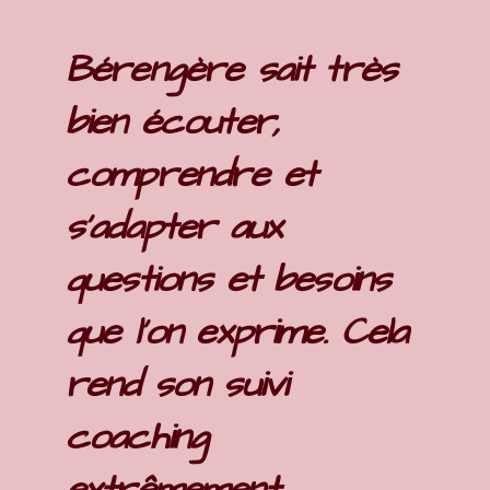
Bérengère sait très
bien écouter,
comprendre et
s'adapter aux
questions et besoins
que l'on exprime. Cela
rend son suivi
coaching