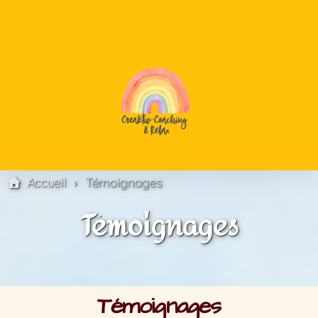
Sophrologie
Créativité
Accueil
Témoignages
Coaching
Témoignages
Stress
Anxiété
Témoignages