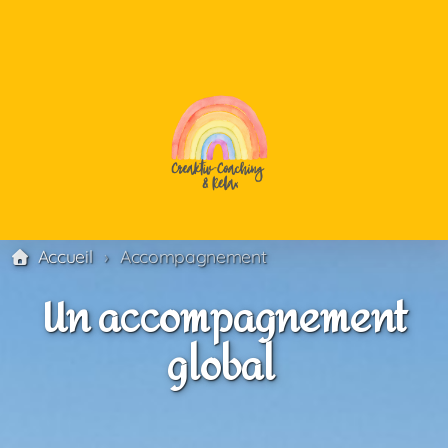
Sophrologie
Créativité
Accueil
Accompagnement
Coaching
Un accompagnement
global
Stress
Anxiété