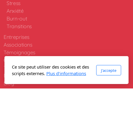
Stress
Anxiété
Burn-out
Transitions
Entreprises
Associations
Témoignages
Qui suis-je ?
Ce site peut utiliser des cookies et des
Tarifs
J'accepte
scripts externes.
Plus d'informations
Mutuelles
Blog
Contact
Deutsch
RDV CONTACT (30 min.)
Prendre RDV
Ateliers