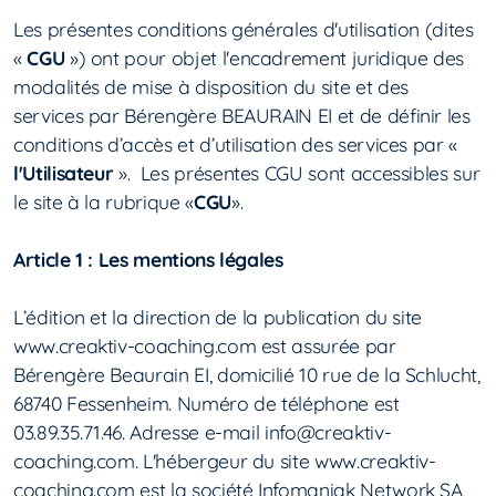
Burn-out
Les présentes conditions générales d'utilisation (dites
«
CGU
») ont pour objet l'encadrement juridique des
Transitions
modalités de mise à disposition du site et des
services par Bérengère BEAURAIN EI et de définir les
conditions d’accès et d’utilisation des services par «
l'Utilisateur
». Les présentes CGU sont accessibles sur
le site à la rubrique «
CGU
».
Article 1 : Les mentions légales
L’édition et la direction de la publication du site
www.creaktiv-coaching.com est assurée par
Bérengère Beaurain EI, domicilié 10 rue de la Schlucht,
68740 Fessenheim. Numéro de téléphone est
03.89.35.71.46. Adresse e-mail info@creaktiv-
coaching.com. L'hébergeur du site www.creaktiv-
coaching.com est la société Infomaniak Network SA,