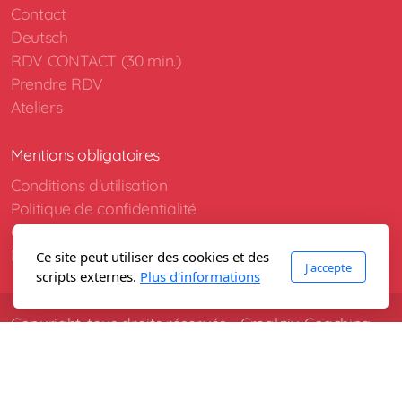
Contact
Deutsch
RDV CONTACT (30 min.)
Prendre RDV
Ateliers
Mentions obligatoires
Conditions d'utilisation
Politique de confidentialité
Conditions générales de vente
Mentions légales
Ce site peut utiliser des cookies et des
J'accepte
scripts externes.
Plus d'informations
Copyright, tous droits réservés - Creaktiv-Coaching
2026 Photos @Stephanie Klaus / Images libres de
droit