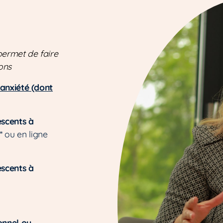
permet de faire
ons
anxiété (dont
scents à
* ou en ligne
scents à
nnel ou