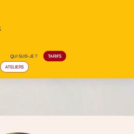
x
QUI SUIS-JE ?
TARIFS
ATELIERS