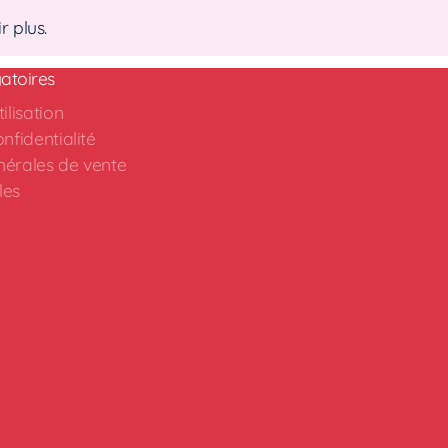
 plus.
atoires
ilisation
nfidentialité
nérales de vente
les