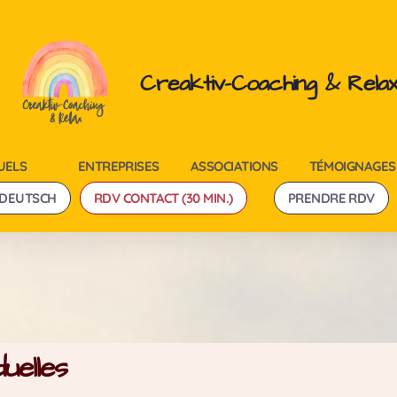
Creaktiv-Coaching & Rela
UELS
ENTREPRISES
ASSOCIATIONS
TÉMOIGNAGES
DEUTSCH
RDV CONTACT (30 MIN.)
PRENDRE RDV
uelles