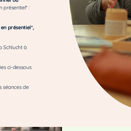
présentiel* :
u
en présentiel*,
la Schlucht à
ies ci-dessous
es séances de