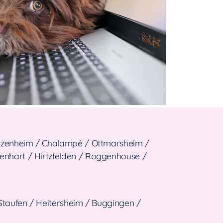
tzenheim / Chalampé / Ottmarsheim /
nhart / Hirtzfelden / Roggenhouse /
Staufen / Heitersheim / Buggingen /