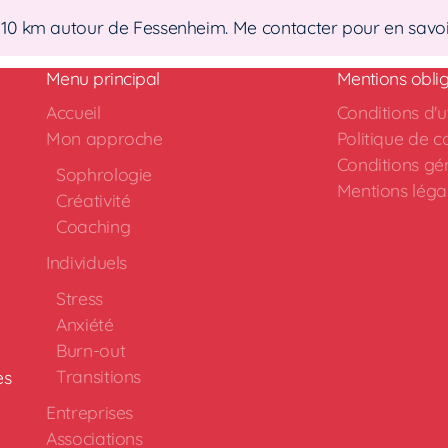
10 km autour de Fessenheim. Me contacter pour en savoir
Menu principal
Mentions oblig
Accueil
Conditions d'ut
Mon approche
Politique de co
Conditions gé
Sophrologie
Mentions léga
Créativité
Coaching
Individuels
Stress
Anxiété
Burn-out
Transitions
es
Entreprises
Associations