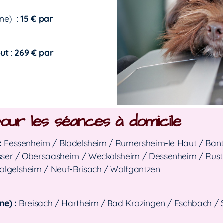
gne) :
15 € par
out
:
269 € par
ur les séances à domicile
:
Fessenheim / Blodelsheim / Rumersheim-le Haut / Ban
ser / Obersaasheim / Weckolsheim / Dessenheim / Ruste
olgelsheim / Neuf-Brisach / Wolfgantzen
ne) :
Breisach / Hartheim / Bad Krozingen / Eschbach / 