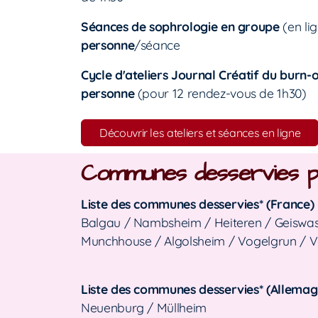
Séances de sophrologie en groupe
(en li
personne
/séance
Cycle d'ateliers Journal Créatif du burn-
personne
(pour
12 rendez-vous de 1h30)
Découvrir les ateliers et séances en ligne
Communes desservies po
Liste des communes desservies* (France) 
Balgau / Nambsheim / Heiteren / Geiswas
Munchhouse / Algolsheim / Vogelgrun / V
Liste des communes desservies* (Allemag
Neuenburg / Müllheim