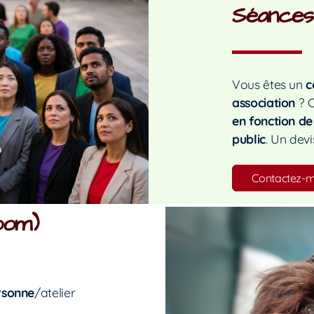
Séances
Vous êtes un
c
association
? 
en fonction de
public
. Un dev
Contactez-m
oom)
rsonne
/atelier