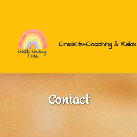
Creaktiv-Coaching & Relax
Sophrologie
Créativité
Coaching
Contact
Stress
Anxiété