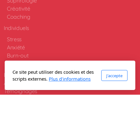
Sophrologie
Créativité
Coaching
Individuels
Stress
Anxiété
Burn-out
Transitions
Ce site peut utiliser des cookies et des
Entreprises
J'accepte
scripts externes.
Plus d'informations
Associations
Témoignages
Qui suis-je ?
Tarifs
Mutuelles
Blog
Contact
Deutsch