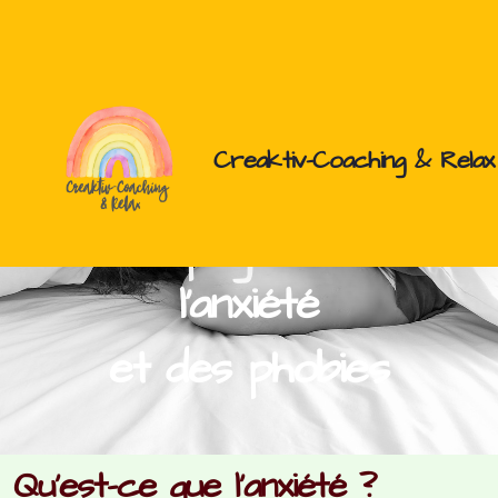
Creaktiv-Coaching & Relax
Sophrologie
Accompagnement de
Créativité
l'anxiété
Coaching
et des phobies
Stress
Anxiété
Qu'est-ce que l'anxiété ?