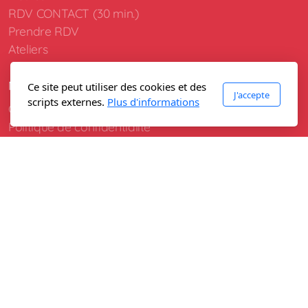
RDV CONTACT (30 min.)
Prendre RDV
Ateliers
Mentions obligatoires
Ce site peut utiliser des cookies et des
J'accepte
scripts externes.
Plus d'informations
Conditions d'utilisation
Politique de confidentialité
Conditions générales de vente
Mentions légales
Copyright, tous droits réservés - Creaktiv-Coaching
2026 Photos @Stephanie Klaus / Images libres de
droit