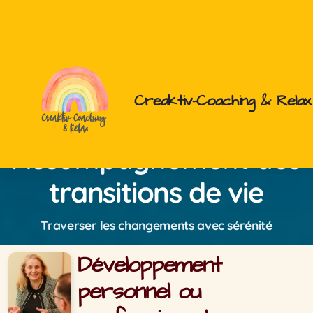
Creaktiv-Coaching & Relax
Sophrologie
Accompagnement des
Créativité
transitions de vie
Coaching
Traverser les changements avec sérénité
Développement
Stress
personnel ou
Anxiété