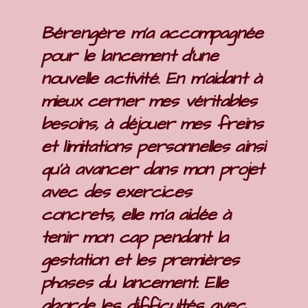
Bérengère m'a accompagnée
pour le lancement d'une
nouvelle activité. En m'aidant à
mieux cerner mes véritables
besoins, à déjouer mes freins
et limitations personnelles ainsi
qu'à avancer dans mon projet
avec des exercices
concrets, elle m'a aidée à
tenir mon cap pendant la
gestation et les premières
phases du lancement. Elle
aborde les difficultés avec