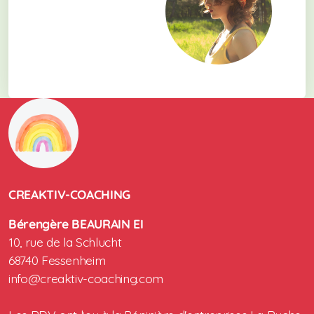
CREAKTIV-COACHING
Bérengère BEAURAIN EI
10, rue de la Schlucht
68740 Fessenheim
info@creaktiv-coaching.com