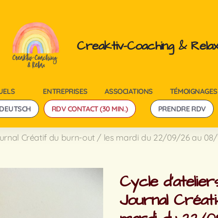
Creaktiv-Coaching & Rela
UELS
ENTREPRISES
ASSOCIATIONS
TÉMOIGNAGES
DEUTSCH
RDV CONTACT (30 MIN.)
PRENDRE RDV
urnal Créatif du burn-out / les mardi du 22/09/26 au 08/
Cycle d'atelie
Journal Créati