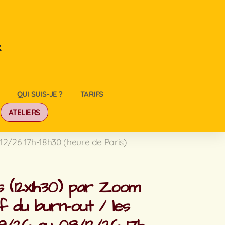
x
QUI SUIS-JE ?
TARIFS
ATELIERS
12/26 17h-18h30 (heure de Paris)
rs (12x1h30) par Zoom
f du burn-out / les