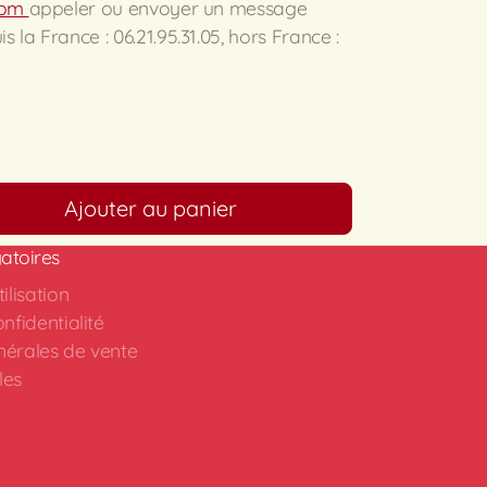
.com
appeler ou envoyer un message
la France : 06.21.95.31.05, hors France :
Ajouter au panier
atoires
ilisation
nfidentialité
nérales de vente
les