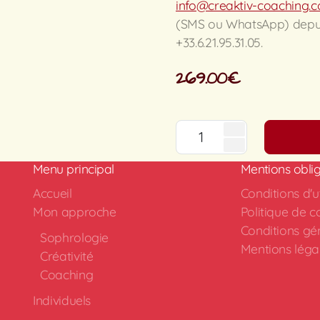
info@creaktiv-coaching
(SMS ou WhatsApp) depuis 
+33.6.21.95.31.05.
269.00
€
Menu principal
Mentions oblig
Accueil
Conditions d'ut
Mon approche
Politique de co
Conditions gé
Sophrologie
Mentions léga
Créativité
Coaching
Individuels